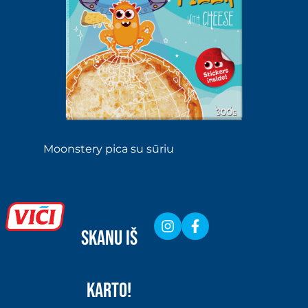
Moonstery pica su sūriu
SKANU IŠ
KARTO!