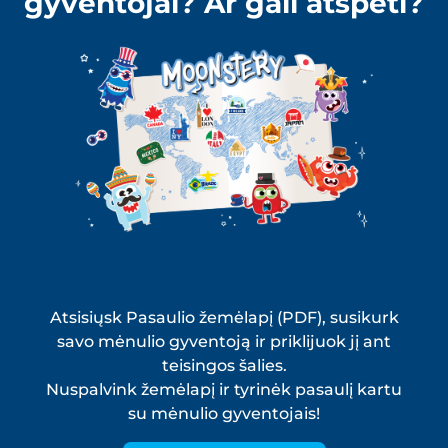
gyventojai? Ar gali atspėti?
Atsisiųsk Pasaulio žemėlapį (PDF), susikurk
savo mėnulio gyventoją ir priklijuok jį ant
teisingos šalies.
Nuspalvink žemėlapį ir tyrinėk pasaulį kartu
su mėnulio gyventojais!