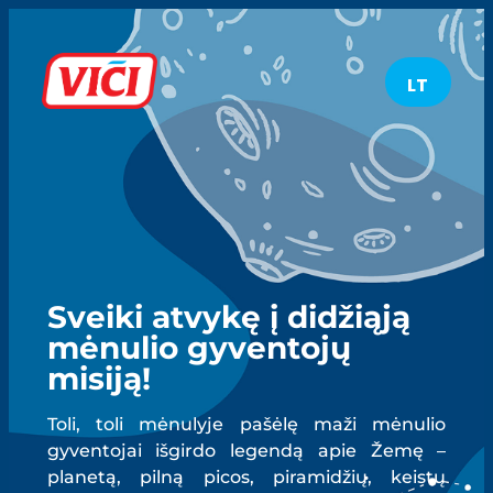
EN
LV
LT
DE
Sveiki atvykę į didžiąją
mėnulio gyventojų
misiją!
Toli, toli mėnulyje pašėlę maži mėnulio
gyventojai išgirdo legendą apie Žemę –
planetą, pilną picos, piramidžių, keistų