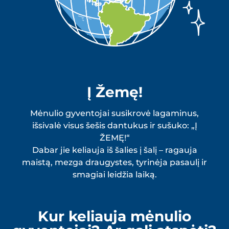
Į Žemę!
Mėnulio gyventojai susikrovė lagaminus,
išsivalė visus šešis dantukus ir sušuko: „Į
ŽEMĘ!“
Dabar jie keliauja iš šalies į šalį – ragauja
maistą, mezga draugystes, tyrinėja pasaulį ir
smagiai leidžia laiką.
Kur keliauja mėnulio