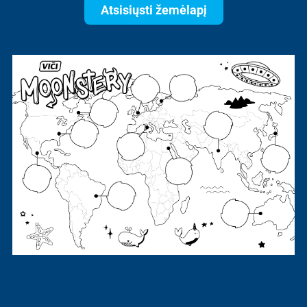
Atsisiųsti žemėlapį